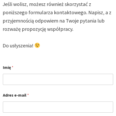
Jeśli wolisz, możesz również skorzystać z
poniższego formularza kontaktowego. Napisz, a z
przyjemnością odpowiem na Twoje pytania lub
rozważę propozycję współpracy.
Do usłyszenia!
I
Imię
*
m
i
ę
I
m
i
Adres e-mail
*
ę